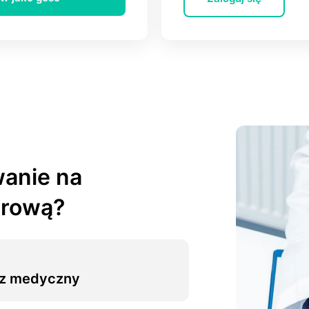
wаnie na
erową?
arz medyczny