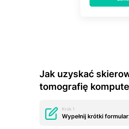
Jak uzyskać skiеrо
tomografię komput
Krok 1
Wypełnij krótki formul