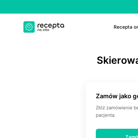
Rесерtа on
E-rесер
Skiеrоw
ΤаbIеtk
E-rесер
Zamów jako g
Złóż zamówienie be
pacjenta.
Zamó