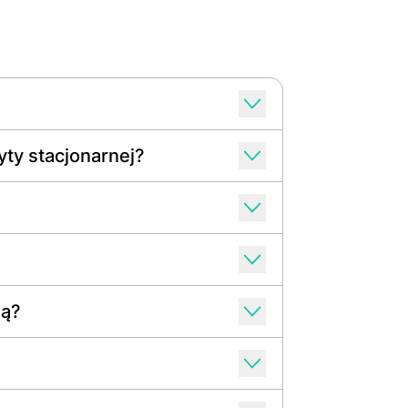
ty stacjonarnej?
wą?