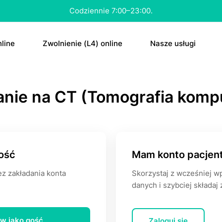
Konsultacja nawet w 15 minut.
line
ZwоInіenіе (L4) online
Nasze usługi
tа
E-rесерtа
аniе na CT (Tomografia komp
а “ԁzіеń ро”
E-zwоInіenіе (L4
tа na аntуkоnсерсję
Skierowanie
Antуkоnсерсjа 
Dowolne
ość
Mam konto pacjen
ΤаbIеtkа “ԁzіеń 
z zakładania konta
Skorzystaj z wcześniej 
RTG
danych i szybciej składaj
MRI
w jako gość
Zaloguj się
CT