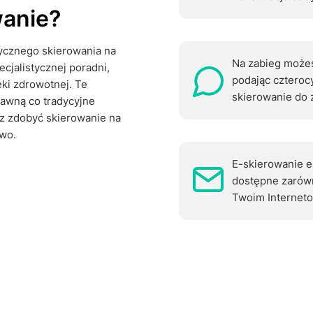
wаnie?
ycznego skiеrоwаnia na
Na zabieg możes
cjalistycznej poradni,
podając czteroc
ki zdrowotnej. Te
skiеrоwаnie do 
awną co tradycyjne
z zdobyć skierowanie na
wo.
E-skiеrоwаnie e
dostępne zarówn
Twoim Interneto