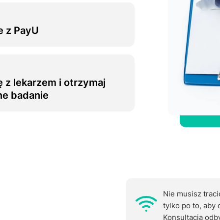
e z PayU
 z lekarzem i otrzymaj
ne badanie
Nie musisz traci
tylko po to, aby
Konsultacja odby