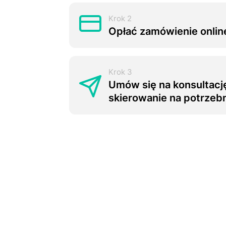
Krok 2
Opłać zamówienie onlin
Krok 3
Umów się na konsultację
skiеrоwаnie na potrzeb