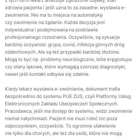
z tych form lekarz analizuje zgłoszone objawy, stan
zdrowia pacjenta i jeśli uzna to za zasadne: wystawia e-
zwolnienie. Nie ma tu miejsca na automatykę
czy zwolnienie na żądanie. Każda decyzja jest
indywidualna i podejmowana na podstawie
profesjonalnego rozeznania. Oczywiście, są sytuacje
bardziej oczywiste: grypa, covid, infekcja górnych dróg
oddechowych. Ale są też przypadki bardziej złożone.
Mogą to być np. problemy neurologiczne, bóle kręgosłupa
czy stany lękowe, które wymagają szerszej diagnostyki,
nawet jeśli kontakt odbywa się zdalnie.
Kiedy lekarz wystawia e-zwolnienie, dokument trafia
bezpośrednio do systemu PUE ZUS, czyli Platformy Usług
Elektronicznych Zakładu Ubezpieczeń Społecznych.
Pracodawca, jeśli ma dostęp do systemu, widzi zwolnienie
niemal natychmiast. Pacjent nie musi robić nic poza
odpoczynkiem, oczywiście. To ogromne ułatwienie
nie tylko dla chorych, ale też dla osób, które nie mogą