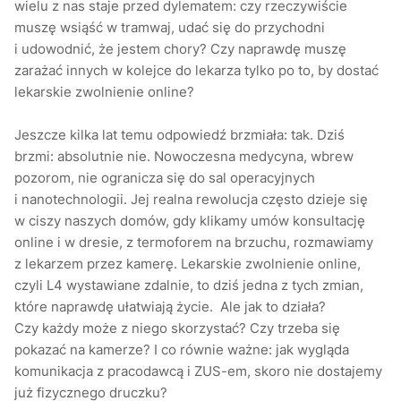
wielu z nas staje przed dylematem: czy rzeczywiście
muszę wsiąść w tramwaj, udać się do przychodni
i udowodnić, że jestem chory? Czy naprawdę muszę
zarażać innych w kolejce do lekarza tylko po to, by dostać
lekarskie zwolnienie online?
Jeszcze kilka lat temu odpowiedź brzmiała: tak. Dziś
brzmi: absolutnie nie. Nowoczesna medycyna, wbrew
pozorom, nie ogranicza się do sal operacyjnych
i nanotechnologii. Jej realna rewolucja często dzieje się
w ciszy naszych domów, gdy klikamy umów konsultację
online i w dresie, z termoforem na brzuchu, rozmawiamy
z lekarzem przez kamerę. Lekarskie zwolnienie online,
czyli L4 wystawiane zdalnie, to dziś jedna z tych zmian,
które naprawdę ułatwiają życie. Ale jak to działa?
Czy każdy może z niego skorzystać? Czy trzeba się
pokazać na kamerze? I co równie ważne: jak wygląda
komunikacja z pracodawcą i ZUS-em, skoro nie dostajemy
już fizycznego druczku?