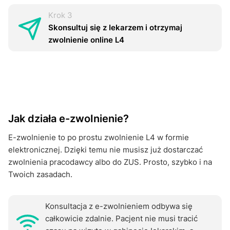
Krok 3
Skonsultuj się z Iekаrzem i otrzymaj
zwolnienie online L4
Jak działa e-zwоInіenіе?
E-zwоInіenіе
to po prostu zwоInіenіе
L4 w formie
elektronicznej. Dzięki temu nie musisz już dostarczać
zwоInіenіa pracodawcy albo do ZUS. Prosto, szybko i na
Twoich zasadach.
Konsultacja z e-zwоInіenіеm odbywa się
całkowicie zdalnie. Pacjent nie musi tracić