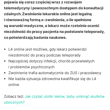
pojawia się coraz częściej wraz z rozwojem
Czy można uzyskać L4 online na opiekę nad
telemedycyny i powszechnym dostępem do konsultacji
bliskimi?
zdalnych. Zwolnienie lekarskie online jest legalną
Jaką rolę odgrywa Zakład Ubezpieczeń
i równoważną formą e-zwolnienia, o ile spełnione
Społecznych (ZUS)?
są warunki medyczne, a lekarz może rzetelnie ocenić
niezdolność do pracy pacjenta na podstawie teleporady,
Kiedy nie można skorzystać z L4 online?
co potwierdzają badania naukowe.
Sekcja pytań i odpowiedzi
L4 online jest możliwe, gdy lekarz potwierdzi
niezdolność do pracy podczas teleporady
Najczęściej dotyczy infekcji, chorób przewlekłych
i problemów psychicznych
Zwolnienie trafia automatycznie do ZUS i pracodawcy
Nie każda sytuacja zdrowotna kwalifikuje się do L4
online
Zobacz też:
Jak czytać ulotki leków, żeby uniknąć skutków
ubocznych?