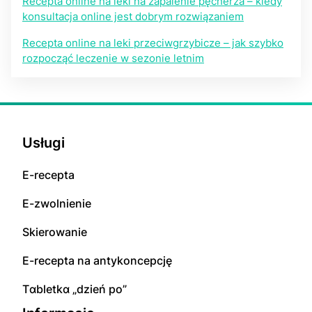
Recepta online na leki na zapalenie pęcherza – kiedy
konsultacja online jest dobrym rozwiązaniem
Recepta online na leki przeciwgrzybicze – jak szybko
rozpocząć leczenie w sezonie letnim
Usługi
E-rесерta
E-zwolnienie
Skierowanie
E-rесерta na аntуkоnсерсję
Tɑbletkɑ „dzień po”