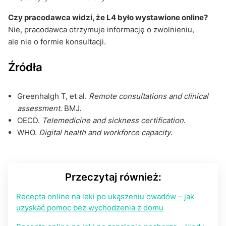
Czy pracodawca widzi, że L4 było wystawione online?
Nie, pracodawca otrzymuje informację o zwolnieniu,
ale nie o formie konsultacji.
Źródła
Greenhalgh T, et al.
Remote consultations and clinical
assessment
. BMJ.
OECD.
Telemedicine and sickness certification
.
WHO.
Digital health and workforce capacity
.
Przeczytaj również:
Recepta online na leki po ukąszeniu owadów – jak
uzyskać pomoc bez wychodzenia z domu