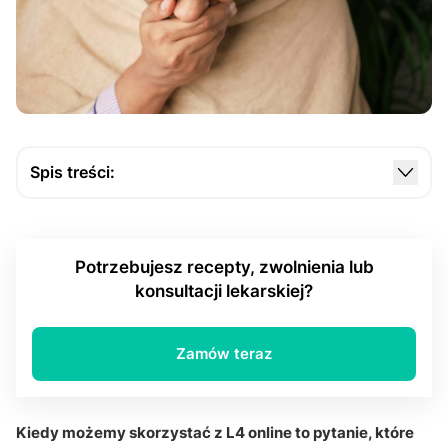
Spis treści:
Czym jest zwolnienie lekarskie online (e-ZLA)?
Kiedy teleporada wystarcza do wystawienia L4?
Potrzebujesz recepty, zwolnienia lub
W jakich chorobach najczęściej wystawia się L4
konsultacji lekarskiej?
online?
Czy niezdolność do pracy zawsze oznacza
Zamów teraz
możliwość L4 online?
Jak wygląda L4 online w przypadku problemów
psychicznych?
Kiedy możemy skorzystać z L4 online to pytanie, które