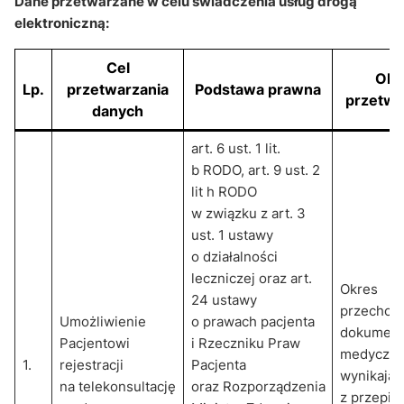
Dane przetwarzane w celu świadczenia usług drogą
elektroniczną:
Cel
Okr
Lp.
przetwarzania
Podstawa prawna
przetwa
danych
art. 6 ust. 1 lit.
b RODO, art. 9 ust. 2
lit h RODO
w związku z art. 3
ust. 1 ustawy
o działalności
leczniczej oraz art.
Okres
24 ustawy
przechow
Umożliwienie
o prawach pacjenta
dokumenta
Pacjentowi
i Rzeczniku Praw
medyczne
1.
rejestracji
Pacjenta
wynikając
na telekonsultację
oraz Rozporządzenia
z przepis