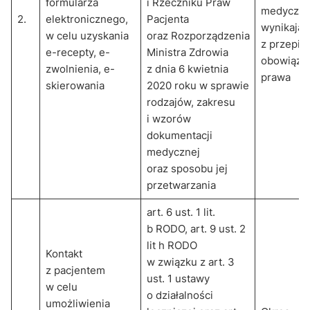
formularza
i Rzeczniku Praw
medyczne
2.
elektronicznego,
Pacjenta
wynikając
w celu uzyskania
oraz Rozporządzenia
z przepis
e-recepty, e-
Ministra Zdrowia
obowiązu
zwolnienia, e-
z dnia 6 kwietnia
prawa
skierowania
2020 roku w sprawie
rodzajów, zakresu
i wzorów
dokumentacji
medycznej
oraz sposobu jej
przetwarzania
art. 6 ust. 1 lit.
b RODO, art. 9 ust. 2
lit h RODO
Kontakt
w związku z art. 3
z pacjentem
ust. 1 ustawy
w celu
o działalności
umożliwienia