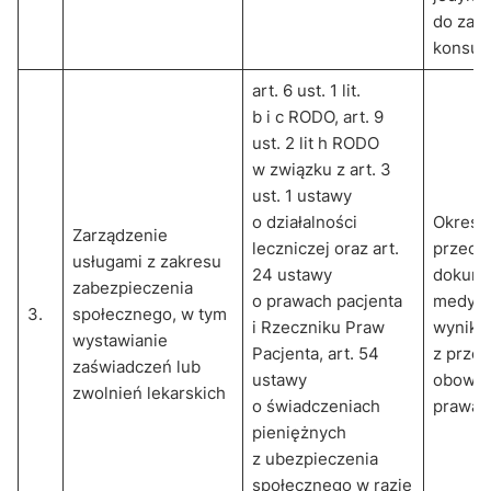
do zak
konsult
art. 6 ust. 1 lit.
b i c RODO, art. 9
ust. 2 lit h RODO
w związku z art. 3
ust. 1 ustawy
o działalności
Okres
Zarządzenie
leczniczej oraz art.
przech
usługami z zakresu
24 ustawy
dokume
zabezpieczenia
o prawach pacjenta
medycz
3.
społecznego, w tym
i Rzeczniku Praw
wynika
wystawianie
Pacjenta, art. 54
z prze
zaświadczeń lub
ustawy
obowią
zwolnień lekarskich
o świadczeniach
prawa
pieniężnych
z ubezpieczenia
społecznego w razie