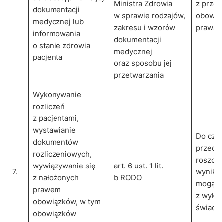
Ministra Zdrowia
z prze
dokumentacji
w sprawie rodzajów,
obowią
medycznej lub
zakresu i wzorów
prawa
informowania
dokumentacji
o stanie zdrowia
medycznej
pacjenta
oraz sposobu jej
przetwarzania
Wykonywanie
rozliczeń
z pacjentami,
wystawianie
Do cza
dokumentów
przeda
rozliczeniowych,
roszcz
wywiązywanie się
art. 6 ust. 1 lit.
7.
wynikaj
z nałożonych
b RODO
mogący
prawem
z wyko
obowiązków, w tym
świadc
obowiązków