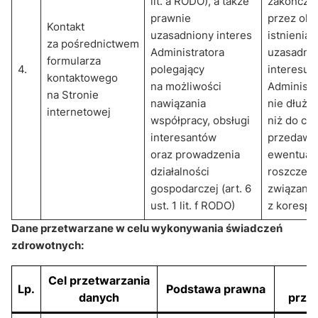
lit. a RODO), a także
zakończen
prawnie
przez okr
Kontakt
uzasadniony interes
istnienia 
za pośrednictwem
Administratora
uzasadni
formularza
4.
polegający
interesu
kontaktowego
na możliwości
Administr
na Stronie
nawiązania
nie dłużej
internetowej
współpracy, obsługi
niż do cz
interesantów
przedawn
oraz prowadzenia
ewentual
działalności
roszczeń
gospodarczej (art. 6
związany
ust. 1 lit. f RODO)
z korespo
Dane przetwarzane w celu wykonywania świadczeń
zdrowotnych:
Cel przetwarzania
O
Lp.
Podstawa prawna
danych
prze