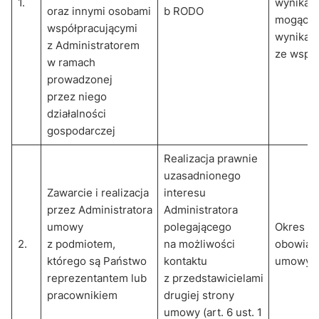
1.
wynikają
oraz innymi osobami
b RODO
mogący
współpracującymi
wynikać
z Administratorem
ze wspó
w ramach
prowadzonej
przez niego
działalności
gospodarczej
Realizacja prawnie
uzasadnionego
Zawarcie i realizacja
interesu
przez Administratora
Administratora
umowy
polegającego
Okres
2.
z podmiotem,
na możliwości
obowiąz
którego są Państwo
kontaktu
umowy
reprezentantem lub
z przedstawicielami
pracownikiem
drugiej strony
umowy (art. 6 ust. 1