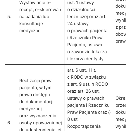
Wystawianie e-
ust. 1 ustawy
dokume
recept, e-skierowań
o działalności
medycz
5.
na badania lub
leczniczej oraz art.
wynika
konsultacje
24 ustawy
z prze
medyczne
o prawach pacjenta
obowią
i Rzeczniku Praw
prawa
Pacjenta, ustawa
o zawodzie lekarza
i lekarza dentysty
art. 6 ust. 1 lit.
c RODO w związku
Realizacja praw
z art. 9 ust. h RODO
pacjenta, w tym
oraz art. 26 ust. 1
prawa dostępu
ustawy o prawach
Okres
do dokumentacji
pacjenta i Rzeczniku
przech
medycznej
Praw Pacjenta oraz §
dokume
oraz wyznaczenia
8 ust. 1
medycz
6.
osoby upoważnionej
Rozporządzenia
wynika
do udostępnienia jej