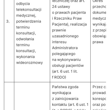
leczniczej oraz art.
Okres
odbycia
24 ustawy
przechow
telekonsultacji
o prawach pacjenta
dokumenta
medycznej,
i Rzeczniku Praw
medyczne
3.
potwierdzenia
Pacjenta), realizacja
wynikając
terminu
prawnie
z przepis
konsultacji,
uzasadnionego
obowiązu
odwołania
interesu
prawa
terminu
Administratora
konsultacji,
polegającego
wykonania
na wykonywaniu
wideorozmowy
obsługi pacjentów
(art. 6 ust. 1 lit.
f RODO)
Państwa zgoda
Przez cza
wynikająca
prowadze
z zainicjowania
korespond
kontaktu (art. 6 ust. 1
oraz po je