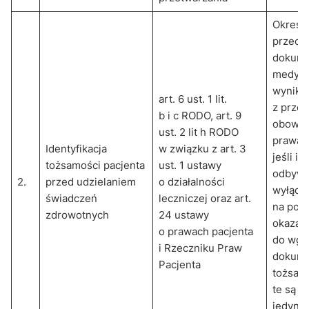
Okres
przech
dokume
medycz
wynika
art. 6 ust. 1 lit.
z prze
b i c RODO, art. 9
obowią
ust. 2 lit h RODO
prawa,
Identyfikacja
w związku z art. 3
jeśli id
tożsamości pacjenta
ust. 1 ustawy
odbywa
2.
przed udzielaniem
o działalności
wyłącz
świadczeń
leczniczej oraz art.
na pod
zdrowotnych
24 ustawy
okazan
o prawach pacjenta
do wgl
i Rzeczniku Praw
dokum
Pacjenta
tożsam
te są p
jedynie