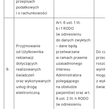
przepisach
podatkowych
i o rachunkowości
Art. 6 ust. 1 lit.
b i f RODO
(w odniesieniu
do danych zwykłych
Przyjmowanie
– dane będą
od Użytkownika
przetwarzane
Do cza
reklamacji
w ramach prawnie
przeda
dotyczących
uzasadnionego
roszcz
9.
realizowanych
interesu
wynikaj
świadczeń
Administratora
mogący
oraz wykonywanych
polegającego
z wyko
usług drogą
na obsłudze
świadc
elektroniczną
pacjentów) oraz art.
9 ust. 2 lit. h RODO
(w odniesieniu