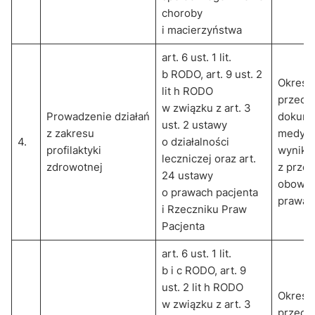
choroby
i macierzyństwa
art. 6 ust. 1 lit.
b RODO, art. 9 ust. 2
Okres
lit h RODO
przech
w związku z art. 3
Prowadzenie działań
dokume
ust. 2 ustawy
z zakresu
medycz
4.
o działalności
profilaktyki
wynika
leczniczej oraz art.
zdrowotnej
z prze
24 ustawy
obowią
o prawach pacjenta
prawa
i Rzeczniku Praw
Pacjenta
art. 6 ust. 1 lit.
b i c RODO, art. 9
ust. 2 lit h RODO
Okres
w związku z art. 3
przech