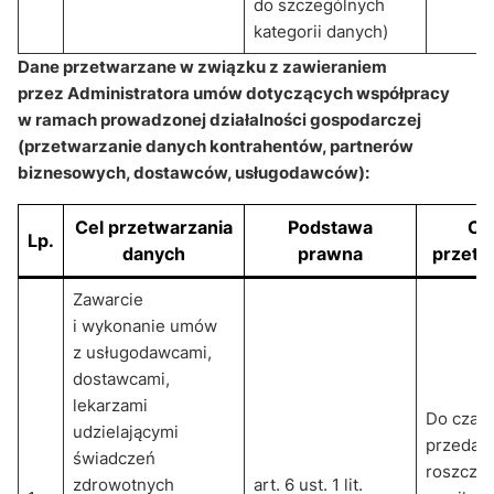
do szczególnych
kategorii danych)
Dane przetwarzane w związku z zawieraniem
przez Administratora umów dotyczących współpracy
w ramach prowadzonej działalności gospodarczej
(przetwarzanie danych kontrahentów, partnerów
biznesowych, dostawców, usługodawców):
Cel przetwarzania
Podstawa
Ok
Lp.
danych
prawna
przetw
Zawarcie
i wykonanie umów
z usługodawcami,
dostawcami,
lekarzami
Do czas
udzielającymi
przedaw
świadczeń
roszcze
zdrowotnych
art. 6 ust. 1 lit.