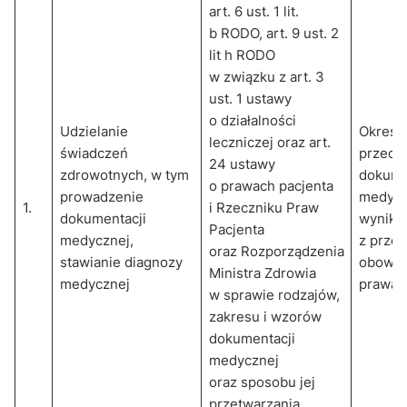
art. 6 ust. 1 lit.
b RODO, art. 9 ust. 2
lit h RODO
w związku z art. 3
ust. 1 ustawy
o działalności
Udzielanie
Okres
leczniczej oraz art.
świadczeń
przech
24 ustawy
zdrowotnych, w tym
dokume
o prawach pacjenta
prowadzenie
medycz
1.
i Rzeczniku Praw
dokumentacji
wynika
Pacjenta
medycznej,
z prze
oraz Rozporządzenia
stawianie diagnozy
obowią
Ministra Zdrowia
medycznej
prawa
w sprawie rodzajów,
zakresu i wzorów
dokumentacji
medycznej
oraz sposobu jej
przetwarzania