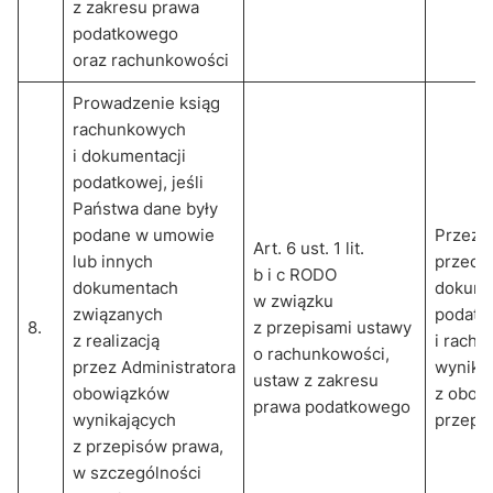
z zakresu prawa
podatkowego
oraz rachunkowości
Prowadzenie ksiąg
rachunkowych
i dokumentacji
podatkowej, jeśli
Państwa dane były
podane w umowie
Przez 
Art. 6 ust. 1 lit.
lub innych
przech
b i c RODO
dokumentach
dokume
w związku
związanych
podatk
8.
z przepisami ustawy
z realizacją
i rachu
o rachunkowości,
przez Administratora
wynika
ustaw z zakresu
obowiązków
z obow
prawa podatkowego
wynikających
przepi
z przepisów prawa,
w szczególności