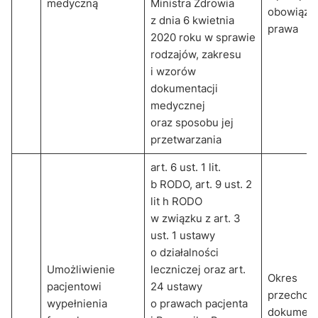
medyczną
Ministra Zdrowia
obowiązu
z dnia 6 kwietnia
prawa
2020 roku w sprawie
rodzajów, zakresu
i wzorów
dokumentacji
medycznej
oraz sposobu jej
przetwarzania
art. 6 ust. 1 lit.
b RODO, art. 9 ust. 2
lit h RODO
w związku z art. 3
ust. 1 ustawy
o działalności
Umożliwienie
leczniczej oraz art.
Okres
pacjentowi
24 ustawy
przechow
wypełnienia
o prawach pacjenta
dokumenta