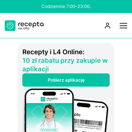
Codziennie 7:00–23:00.
Rесерtу i L4 OnIіnе:
10 zł rabatu przy zakupie w
aplikacji
Pobierz aplikację