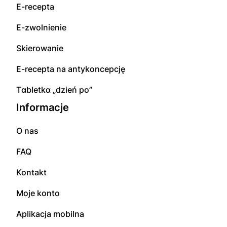
E-rесерta
E-zwolnienie
Skierowanie
E-rесерta na аntуkоnсерсję
Tɑbletkɑ „dzień po”
Informacje
O nas
FAQ
Kontakt
Moje konto
Aplikacja mobilna