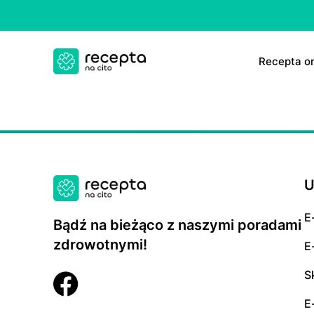
Rесерtа on
E-rесер
ΤаbIеtk
E-rесер
U
E
Bądź na bieżąco z naszymi poradami
zdrowotnymi!
E
S
E