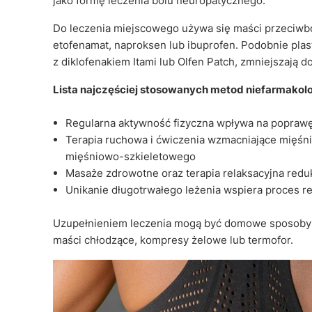
jako formę leczenia bólu neuropatycznego.
Do leczenia miejscowego używa się maści przeciwb
etofenamat, naproksen lub ibuprofen. Podobnie plast
z diklofenakiem Itami lub Olfen Patch, zmniejszają
Lista najczęściej stosowanych metod niefarmakol
Regularna aktywność fizyczna wpływa na poprawę s
Terapia ruchowa i ćwiczenia wzmacniające mięśni
mięśniowo-szkieletowego
Masaże zdrowotne oraz terapia relaksacyjna redu
Unikanie długotrwałego leżenia wspiera proces r
Uzupełnieniem leczenia mogą być domowe sposoby ła
maści chłodzące, kompresy żelowe lub termofor.