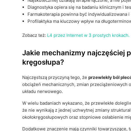
Najskuteczniej działają terapie łączone, a nie po
Diagnostyka opiera się na badaniu klinicznym i 
Farmakoterapia powinna być indywidualizowana i
Profilaktyka ma kluczowy wpływ na długotermin
Zobacz też:
L4 przez Internet w 3 prostych krokach
Jakie mechanizmy najczęściej 
kręgosłupa?
Najczęstszą przyczyną tego, że
przewlekły ból ple
obciążeń mechanicznych, zmian przeciążeniowych o
układu nerwowego.
W wielu badaniach wykazano, że przewlekłe dolegliw
że nie wynikają z jednej uchwytnej zmiany struktura
okołokręgosłupowych oraz stopniowe osłabienie mięś
Dodatkowe znaczenie mają czynniki towarzyszące, tak