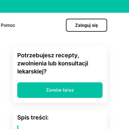
Pomoc
Zaloguj się
Potrzebujesz recepty,
)
zwolnienia lub konsultacji
lekarskiej?
hormonalna
Zamów teraz
ро”
Spis treści: