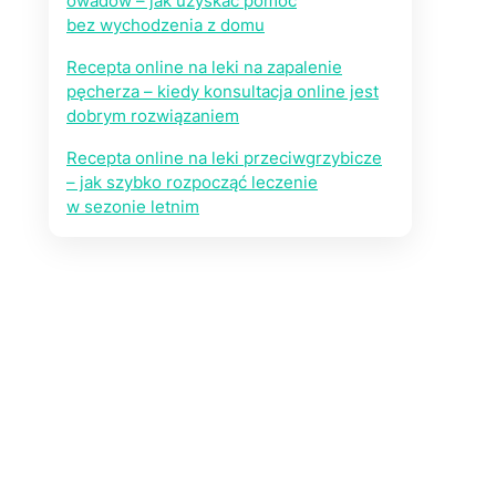
owadów – jak uzyskać pomoc
bez wychodzenia z domu
Recepta online na leki na zapalenie
pęcherza – kiedy konsultacja online jest
dobrym rozwiązaniem
Recepta online na leki przeciwgrzybicze
– jak szybko rozpocząć leczenie
w sezonie letnim