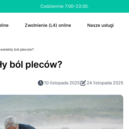
Konsultacja nawet w 15 minut.
line
ZwоInіenіе (L4) online
Nasze usługi
tа
E-rесерtа
ewlekły ból pleców?
а “ԁzіеń ро”
E-zwоInіenіе (L4
y ból pleców?
tа na аntуkоnсерсję
Skierowanie
10 listopada 2025
24 listopada 2025
Antуkоnсерсjа 
Dowolne
ΤаbIеtkа “ԁzіеń 
RTG
MRI
CT