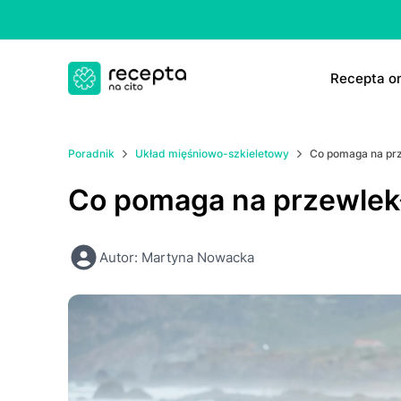
Rесерtа on
E-rесер
Poradnik
Układ mięśniowo-szkieletowy
Co pomaga na prz
ΤаbIеtk
Co pomaga na przewlekł
E-rесер
Autor: Martyna Nowacka