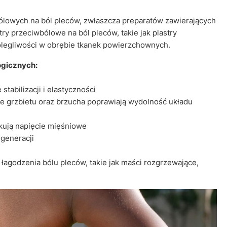
ólowych na ból pleców, zwłaszcza preparatów zawierających
ry przeciwbólowe na ból pleców, takie jak plastry
 dolegliwości w obrębie tkanek powierzchownych.
ogicznych:
tabilizacji i elastyczności
e grzbietu oraz brzucha poprawiają wydolność układu
kują napięcie mięśniowe
egeneracji
godzenia bólu pleców, takie jak maści rozgrzewające,