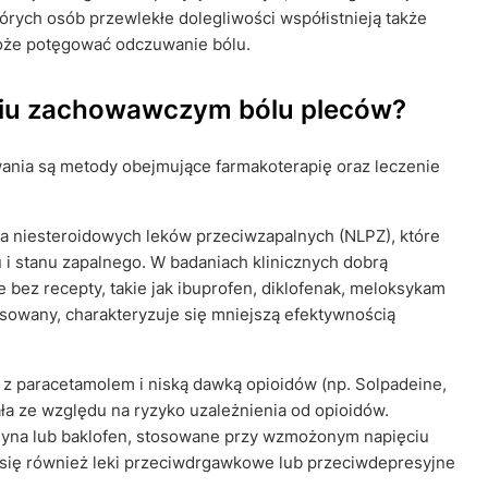
órych osób przewlekłe dolegliwości współistnieją także
może potęgować odczuwanie bólu.
niu zachowawczym bólu pleców?
ania są metody obejmujące farmakoterapię oraz leczenie
a niesteroidowych leków przeciwzapalnych (NLPZ), które
i stanu zapalnego. W badaniach klinicznych dobrą
ez recepty, takie jak ibuprofen, diklofenak, meloksykam
sowany, charakteryzuje się mniejszą efektywnością
 z paracetamolem i niską dawką opioidów (np. Solpadeine,
ała ze względu na ryzyko uzależnienia od opioidów.
anidyna lub baklofen, stosowane przy wzmożonym napięciu
 się również leki przeciwdrgawkowe lub przeciwdepresyjne