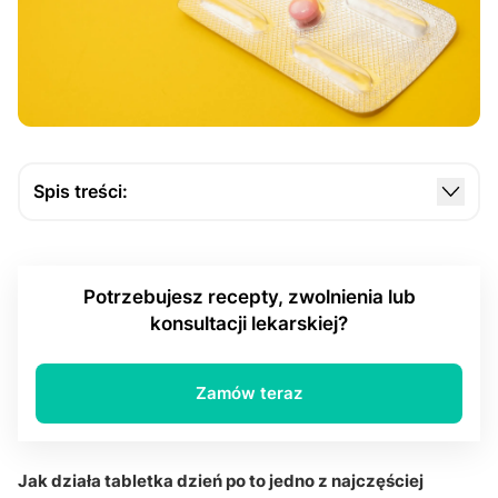
Spis treści:
Czym jest tabletka dzień po i kiedy się ją stosuje?
Jaką rolę odgrywa antykoncepcja awaryjna?
Potrzebujesz recepty, zwolnienia lub
Jak owulacja wpływa na działanie tabletki dzień
konsultacji lekarskiej?
po?
Czy tabletka dzień po zapobiega zapłodnieniu?
Zamów teraz
Jak działa czas przyjęcia tabletki?
Jakie substancje czynne są stosowane?
Jak działa tabletka dzień po to jedno z najczęściej