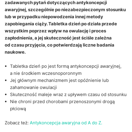
Czy tabletka dzień po wpływa na implantację?
zadawanych pytań dotyczących antykoncepcji
awaryjnej, szczególnie po niezabezpieczonym stosunku
Czy tabletka dzień po chroni przed ciążą i
lub w przypadku niepowodzenia innej metody
chorobami przenoszonymi drogą płciową?
zapobiegania ciąży. Tabletka dzień po działa przede
Sekcja pytań i odpowiedzi
wszystkim poprzez wpływ na owulację i proces
zapłodnienia, a jej skuteczność jest ściśle zależna
od czasu przyjęcia, co potwierdzają liczne badania
naukowe.
Tabletka dzień po jest formą antykoncepcji awaryjnej,
a nie środkiem wczesnoporonnym
Jej głównym mechanizmem jest opóźnienie lub
zahamowanie owulacji
Skuteczność maleje wraz z upływem czasu od stosunku
Nie chroni przed chorobami przenoszonymi drogą
płciową
Zobacz też:
Antykoncepcja awaryjna od A do Z.