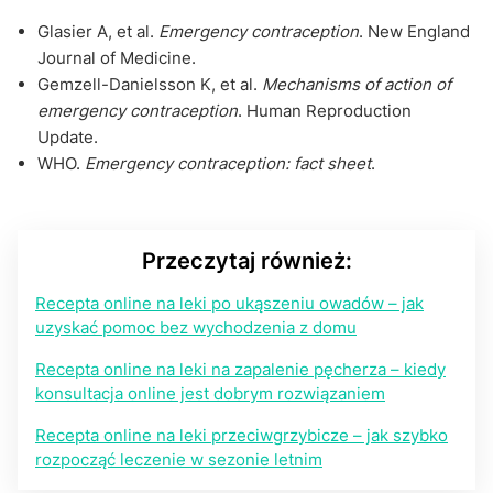
Glasier A, et al.
Emergency contraception
. New England
Journal of Medicine.
Gemzell-Danielsson K, et al.
Mechanisms of action of
emergency contraception
. Human Reproduction
Update.
WHO.
Emergency contraception: fact sheet
.
Przeczytaj również:
Recepta online na leki po ukąszeniu owadów – jak
uzyskać pomoc bez wychodzenia z domu
Recepta online na leki na zapalenie pęcherza – kiedy
konsultacja online jest dobrym rozwiązaniem
Recepta online na leki przeciwgrzybicze – jak szybko
rozpocząć leczenie w sezonie letnim