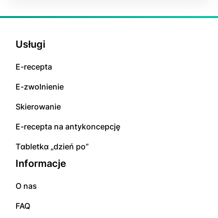
Usługi
E-rесерta
E-zwolnienie
Skierowanie
E-rесерta na аntуkоnсерсję
Tɑbletkɑ „dzień po”
Informacje
O nas
FAQ