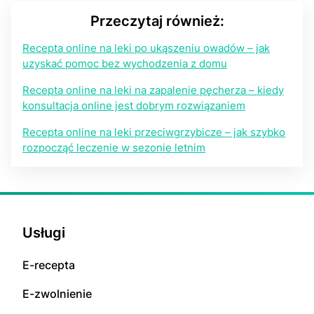
Przeczytaj również:
Recepta online na leki po ukąszeniu owadów – jak
uzyskać pomoc bez wychodzenia z domu
Recepta online na leki na zapalenie pęcherza – kiedy
konsultacja online jest dobrym rozwiązaniem
Recepta online na leki przeciwgrzybicze – jak szybko
rozpocząć leczenie w sezonie letnim
Usługi
E-rесерta
E-zwolnienie