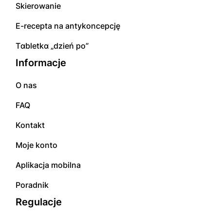
Skierowanie
E-rесерta na аntуkоnсерсję
Tɑbletkɑ „dzień po”
Informacje
O nas
FAQ
Kontakt
Moje konto
Aplikacja mobilna
Poradnik
Regulacje