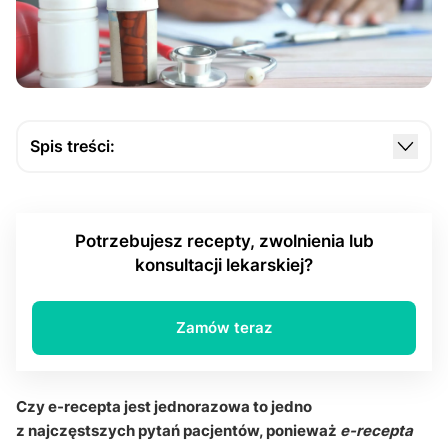
Spis treści:
Czy e-receptę realizuje się tylko jednorazowo?
Jak działa kod e-recepty i czy umożliwia więcej niż
Potrzebujesz recepty, zwolnienia lub
jeden odbiór?
konsultacji lekarskiej?
Jak długo e-recepta jest ważna i czy wpływa to na
jednorazowość realizacji?
Zamów teraz
Jak przebiega realizacja e-recepty w aptece i czy
farmaceuta może odmówić wydania?
Q&A
Czy e-recepta jest jednorazowa to jedno
z najczęstszych pytań pacjentów, ponieważ
e-recepta