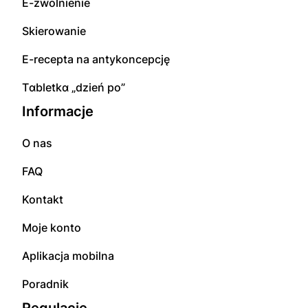
E-zwolnienie
Skierowanie
E-rесерta na аntуkоnсерсję
Tɑbletkɑ „dzień po”
Informacje
O nas
FAQ
Kontakt
Moje konto
Aplikacja mobilna
Poradnik