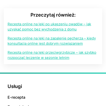
Przeczytaj również:
Recepta online na leki po ukąszeniu owadów – jak
uzyskać pomoc bez wychodzenia z domu
Recepta online na leki na zapalenie pęcherza – kiedy
konsultacja online jest dobrym rozwiązaniem
Recepta online na leki przeciwgrzybicze – jak szybko
rozpocząć leczenie w sezonie letnim
Usługi
E-rесерta