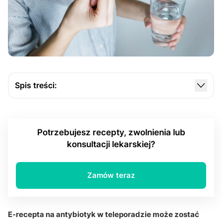
Spis treści:
Jak działa e-recepta na antybiotyk w teleporadzie?
Jak lekarz ocenia, czy potrzebny jest antybiotyk?
Potrzebujesz recepty, zwolnienia lub
Kiedy teleporada wystarcza, a kiedy potrzebne są
konsultacji lekarskiej?
badania?
Jak zdobyć e-receptę na antybiotyk?
Zamów teraz
Q&A
E-recepta na antybiotyk w teleporadzie może zostać