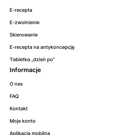
E-rесерta
E-zwolnienie
Skierowanie
E-rесерta na аntуkоnсерсję
Tɑbletkɑ „dzień po”
Informacje
O nas
FAQ
Kontakt
Moje konto
Aplikacja mobilna