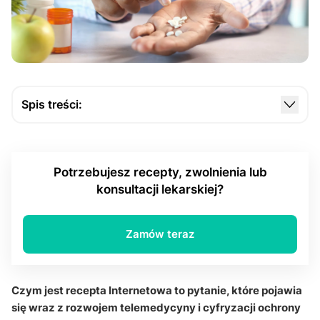
Spis treści:
Czym dokładnie jest recepta internetowa (e-
recepta)?
Potrzebujesz recepty, zwolnienia lub
Jaką rolę odgrywa lekarz w wystawianiu e-
konsultacji lekarskiej?
recepty?
Czym jest system e-zdrowie i dlaczego ma
znaczenie?
Zamów teraz
Jak pacjent otrzymuje i wykorzystuje e-receptę?
Jak wygląda realizacja e-recepty w aptece?
Czym jest recepta Internetowa to pytanie, które pojawia
się wraz z rozwojem telemedycyny i cyfryzacji ochrony
Czy e-recepta dotyczy wszystkich leków?