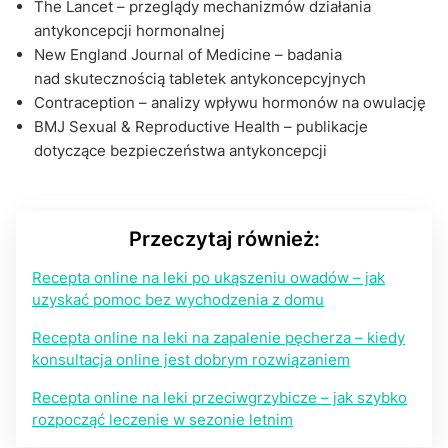
The Lancet – przeglądy mechanizmów działania
antykoncepcji hormonalnej
New England Journal of Medicine – badania
nad skutecznością tabletek antykoncepcyjnych
Contraception – analizy wpływu hormonów na owulację
BMJ Sexual & Reproductive Health – publikacje
dotyczące bezpieczeństwa antykoncepcji
Przeczytaj również:
Recepta online na leki po ukąszeniu owadów – jak
uzyskać pomoc bez wychodzenia z domu
Recepta online na leki na zapalenie pęcherza – kiedy
konsultacja online jest dobrym rozwiązaniem
Recepta online na leki przeciwgrzybicze – jak szybko
rozpocząć leczenie w sezonie letnim