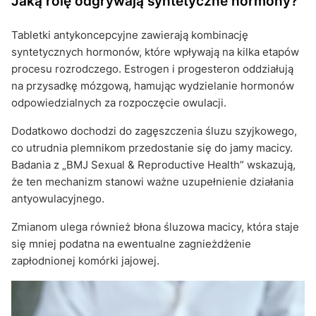
Jaką rolę odgrywają syntetyczne hormony?
Tabletki antykoncepcyjne zawierają kombinację
syntetycznych hormonów, które wpływają na kilka etapów
procesu rozrodczego. Estrogen i progesteron oddziałują
na przysadkę mózgową, hamując wydzielanie hormonów
odpowiedzialnych za rozpoczęcie owulacji.
Dodatkowo dochodzi do zagęszczenia śluzu szyjkowego,
co utrudnia plemnikom przedostanie się do jamy macicy.
Badania z „BMJ Sexual & Reproductive Health” wskazują,
że ten mechanizm stanowi ważne uzupełnienie działania
antyowulacyjnego.
Zmianom ulega również błona śluzowa macicy, która staje
się mniej podatna na ewentualne zagnieżdżenie
zapłodnionej komórki jajowej.