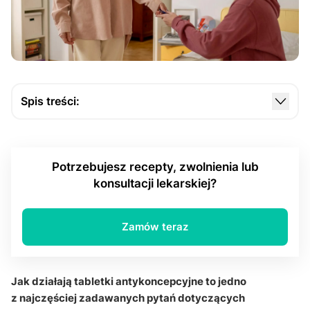
Spis treści:
Na czym polega działanie tabletek
antykoncepcyjnych?
Potrzebujesz recepty, zwolnienia lub
Jaką rolę odgrywają syntetyczne hormony?
konsultacji lekarskiej?
Jak skuteczne są tabletki antykoncepcyjne?
Czy tabletki antykoncepcyjne wpływają na
Zamów teraz
organizm?
Kiedy warto skonsultować się z ginekologiem?
Jak działają tabletki antykoncepcyjne to jedno
Q&A – najczęstsze pytania o tabletki
z najczęściej zadawanych pytań dotyczących
antykoncepcyjne