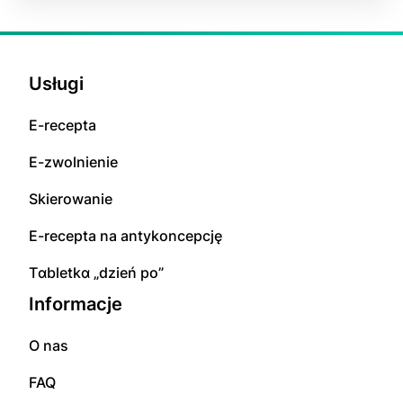
Usługi
E-rесерta
E-zwolnienie
Skierowanie
E-rесерta na аntуkоnсерсję
Tɑbletkɑ „dzień po”
Informacje
O nas
FAQ