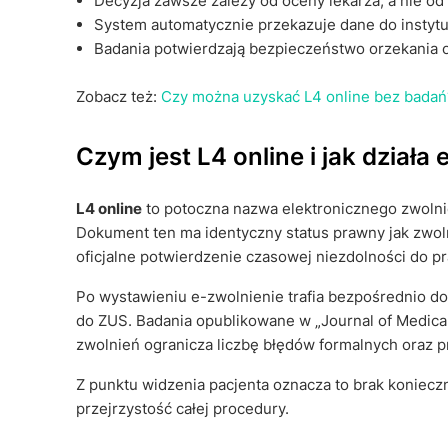
Decyzja zawsze zależy od oceny lekarza, a nie od
System automatycznie przekazuje dane do instytu
Badania potwierdzają bezpieczeństwo orzekania o
Zobacz też:
Czy można uzyskać L4 online bez badań
Czym jest L4 online i jak działa
L4 online
to potoczna nazwa elektronicznego zwolni
Dokument ten ma identyczny status prawny jak zwoln
oficjalne potwierdzenie czasowej niezdolności do pr
Po wystawieniu e-zwolnienie trafia bezpośrednio do
do ZUS. Badania opublikowane w „Journal of Medical
zwolnień ogranicza liczbę błędów formalnych oraz 
Z punktu widzenia pacjenta oznacza to brak koniec
przejrzystość całej procedury.