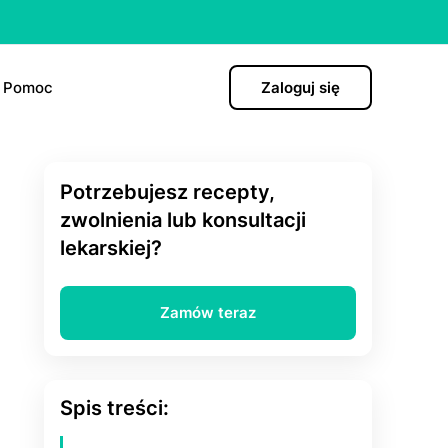
Pomoc
Zaloguj się
Potrzebujesz recepty,
)
zwolnienia lub konsultacji
lekarskiej?
hormonalna
Zamów teraz
ро”
Spis treści: