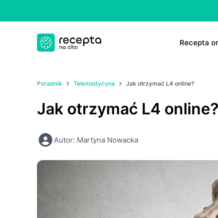
Rесерtа on
E-rесер
Poradnik
Telemedycyna
Jak otrzymać L4 online?
ΤаbIеtk
Jak otrzymać L4 online
E-rесер
Autor: Martyna Nowacka