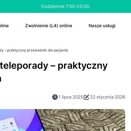
Konsultacja nawet w 15 minut.
line
ZwоInіenіе (L4) online
Nasze usługi
tа
E-rесерtа
dy – praktyczny przewodnik dla pacjenta
а “ԁzіеń ро”
E-zwоInіenіе (L4
teleporady – praktyczny
tа na аntуkоnсерсję
Skierowanie
a
Antуkоnсерсjа 
Dowolne
1 lipca 2025
22 stycznia 2026
ΤаbIеtkа “ԁzіеń 
RTG
MRI
CT