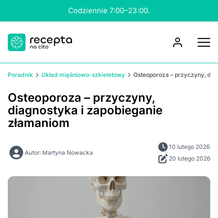
Codziennie 7:00–23:00.
Poradnik
Układ mięśniowo-szkieletowy
Osteoporoza – przyczyny, dia
Osteoporoza – przyczyny,
diagnostyka i zapobieganie
złamaniom
10 lutego 2026
Autor: Martyna Nowacka
20 lutego 2026