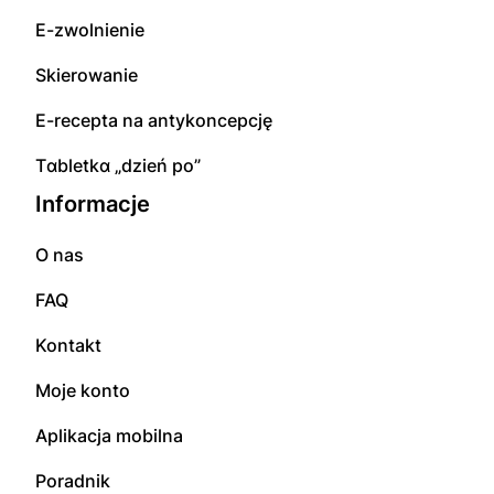
E-zwolnienie
Skierowanie
E-rесерta na аntуkоnсерсję
Tɑbletkɑ „dzień po”
Informacje
O nas
FAQ
Kontakt
Moje konto
Aplikacja mobilna
Poradnik