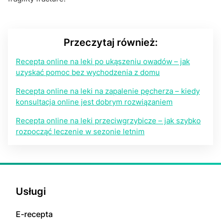
Przeczytaj również:
Recepta online na leki po ukąszeniu owadów – jak
uzyskać pomoc bez wychodzenia z domu
Recepta online na leki na zapalenie pęcherza – kiedy
konsultacja online jest dobrym rozwiązaniem
Recepta online na leki przeciwgrzybicze – jak szybko
rozpocząć leczenie w sezonie letnim
Usługi
E-rесерta