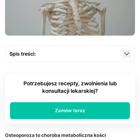
Spis treści:
Czy menopauza i spadek estrogenów zwiększają
ryzyko osteoporozy?
Potrzebujesz recepty, zwolnienia lub
Jakie są najczęstsze powikłania osteoporozy?
konsultacji lekarskiej?
Jak wygląda diagnostyka osteoporozy?
Jakie są metody leczenia i profilaktyki?
Zamów teraz
Q&A
Osteoporoza to choroba metaboliczna kości