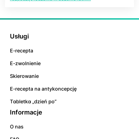
Usługi
E-rесерta
E-zwolnienie
Skierowanie
E-rесерta na аntуkоnсерсję
Tɑbletkɑ „dzień po”
Informacje
O nas