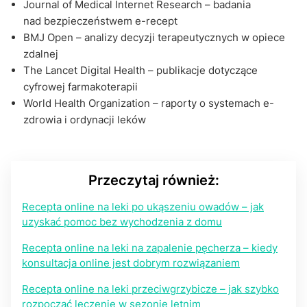
Journal of Medical Internet Research – badania
nad bezpieczeństwem e-recept
BMJ Open – analizy decyzji terapeutycznych w opiece
zdalnej
The Lancet Digital Health – publikacje dotyczące
cyfrowej farmakoterapii
World Health Organization – raporty o systemach e-
zdrowia i ordynacji leków
Przeczytaj również:
Recepta online na leki po ukąszeniu owadów – jak
uzyskać pomoc bez wychodzenia z domu
Recepta online na leki na zapalenie pęcherza – kiedy
konsultacja online jest dobrym rozwiązaniem
Recepta online na leki przeciwgrzybicze – jak szybko
rozpocząć leczenie w sezonie letnim