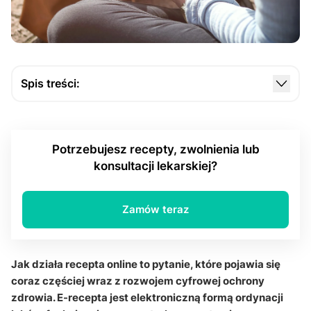
Spis treści:
Czym jest e-recepta i na jakiej zasadzie działa?
Jak lekarz wystawia receptę online?
Potrzebujesz recepty, zwolnienia lub
W jaki sposób pacjent otrzymuje dostęp do
konsultacji lekarskiej?
recepty?
Jak wygląda realizacja e-recepty w aptece?
Zamów teraz
Dlaczego recepta online jest uznawana za
bezpieczną?
Jak działa recepta online to pytanie, które pojawia się
Q&A – najczęstsze pytania o receptę online
coraz częściej wraz z rozwojem cyfrowej ochrony
zdrowia. E-recepta jest elektroniczną formą ordynacji