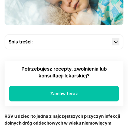
Spis treści:
Czym jest RSV (syncytialny wirus oddechowy) i
dlaczego często dotyczy dzieci?
Potrzebujesz recepty, zwolnienia lub
Jak przebiega RSV u dzieci i jakie choroby może
konsultacji lekarskiej?
wywołać?
Jakie są typowe objawy infekcji dróg oddechowych
w przebiegu RSV?
Zamów teraz
Na czym polega leczenie objawowe RSV u dzieci?
Kiedy RSV u dzieci wymaga hospitalizacji?
RSV u dzieci to jedna z najczęstszych przyczyn infekcji
dolnych dróg oddechowych w wieku niemowlęcym
Które dzieci są najbardziej narażone na ciężki