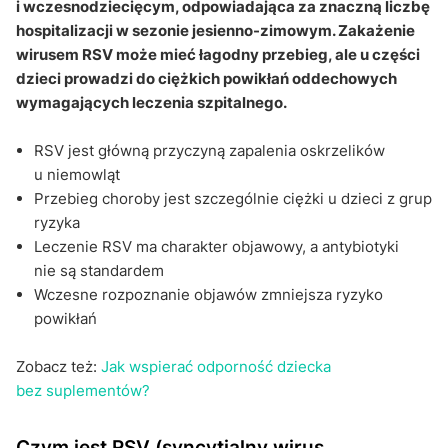
i wczesnodziecięcym, odpowiadająca za znaczną liczbę
przebieg?
hospitalizacji w sezonie jesienno-zimowym. Zakażenie
Sekcja pytań i odpowiedzi
wirusem RSV może mieć łagodny przebieg, ale u części
dzieci prowadzi do ciężkich powikłań oddechowych
wymagających leczenia szpitalnego.
RSV jest główną przyczyną zapalenia oskrzelików
u niemowląt
Przebieg choroby jest szczególnie ciężki u dzieci z grup
ryzyka
Leczenie RSV ma charakter objawowy, a antybiotyki
nie są standardem
Wczesne rozpoznanie objawów zmniejsza ryzyko
powikłań
Zobacz też:
Jak wspierać odporność dziecka
bez suplementów?
Czym jest RSV (syncytialny wirus