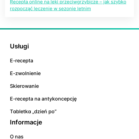
Recepta online na leki przeciwgrzybicze – jak szybko
rozpocząć leczenie w sezonie letnim
Usługi
E-rесерta
E-zwolnienie
Skierowanie
E-rесерta na аntуkоnсерсję
Tɑbletkɑ „dzień po”
Informacje
O nas