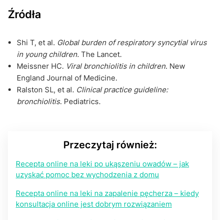
Źródła
Shi T, et al.
Global burden of respiratory syncytial virus
in young children
. The Lancet.
Meissner HC.
Viral bronchiolitis in children
. New
England Journal of Medicine.
Ralston SL, et al.
Clinical practice guideline:
bronchiolitis
. Pediatrics.
Przeczytaj również:
Recepta online na leki po ukąszeniu owadów – jak
uzyskać pomoc bez wychodzenia z domu
Recepta online na leki na zapalenie pęcherza – kiedy
konsultacja online jest dobrym rozwiązaniem