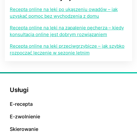
Recepta online na leki po ukąszeniu owadów – jak
uzyskać pomoc bez wychodzenia z domu
Recepta online na leki na zapalenie pęcherza – kiedy
konsultacja online jest dobrym rozwiązaniem
Recepta online na leki przeciwgrzybicze – jak szybko
rozpocząć leczenie w sezonie letnim
Usługi
E-rесерta
E-zwolnienie
Skierowanie