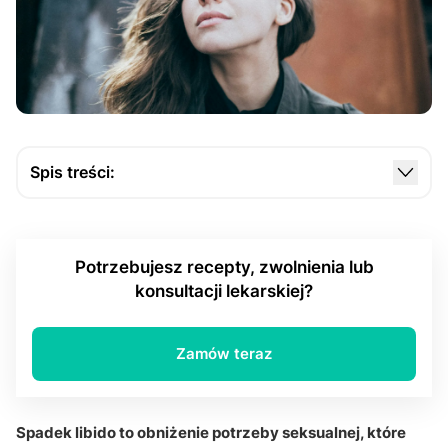
Spis treści:
Czy niedobór testosteronu jest główną przyczyną
spadku libido?
Potrzebujesz recepty, zwolnienia lub
Czy menopauza i zaburzenia hormonalne wpływają
konsultacji lekarskiej?
na popęd seksualny?
Czy depresja, stres i leki mogą obniżać libido?
Zamów teraz
Czy choroby przewlekłe sprzyjają obniżeniu
popędu?
Q&A
Spadek libido to obniżenie potrzeby seksualnej, które