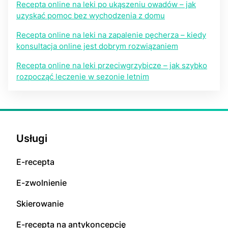
Recepta online na leki po ukąszeniu owadów – jak
uzyskać pomoc bez wychodzenia z domu
Recepta online na leki na zapalenie pęcherza – kiedy
konsultacja online jest dobrym rozwiązaniem
Recepta online na leki przeciwgrzybicze – jak szybko
rozpocząć leczenie w sezonie letnim
Usługi
E-rесерta
E-zwolnienie
Skierowanie
E-rесерta na аntуkоnсерсję