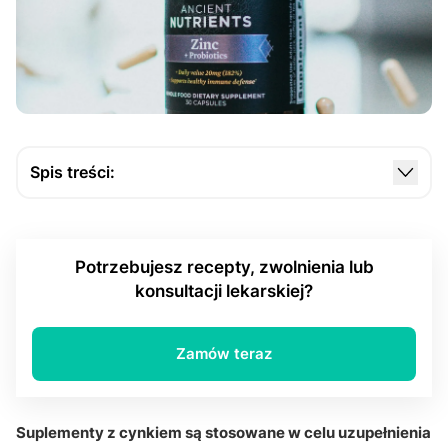
Spis treści:
Jaką rolę cynk pełni w organizmie człowieka?
Jak rozpoznać niedobór cynku i jakie mogą być
Potrzebujesz recepty, zwolnienia lub
jego przyczyny?
konsultacji lekarskiej?
Jakie formy cynku są stosowane w suplementach
diety?
Zamów teraz
Jakie znaczenie ma suplementacja cynku dla
odporności i zdrowia skóry?
Jak bezpiecznie stosować suplementy zawierające
Suplementy z cynkiem są stosowane w celu uzupełnienia