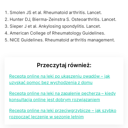
Smolen JS et al. Rheumatoid arthritis. Lancet.
Hunter DJ, Bierma-Zeinstra S. Osteoarthritis. Lancet.
Sieper J et al. Ankylosing spondylitis. Lancet.
American College of Rheumatology Guidelines.
NICE Guidelines. Rheumatoid arthritis management.
Przeczytaj również:
Recepta online na leki po ukąszeniu owadów – jak
uzyskać pomoc bez wychodzenia z domu
Recepta online na leki na zapalenie pęcherza – kiedy
konsultacja online jest dobrym rozwiązaniem
Recepta online na leki przeciwgrzybicze – jak szybko
rozpocząć leczenie w sezonie letnim