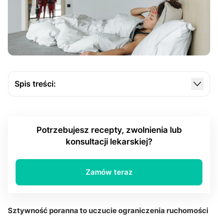
Spis treści:
Czy reumatoidalne zapalenie stawów (RZS) jest
najczęstszą przyczyną przedłużonej sztywności
porannej?
Potrzebujesz recepty, zwolnienia lub
konsultacji lekarskiej?
Czy choroba zwyrodnieniowa stawów powoduje
sztywność po przebudzeniu?
Czy ZZSK i inne stany zapalne stawów wpływają
Zamów teraz
na poranną ruchomość?
Jak wygląda diagnostyka i postępowanie?
Sztywność poranna to uczucie ograniczenia ruchomości