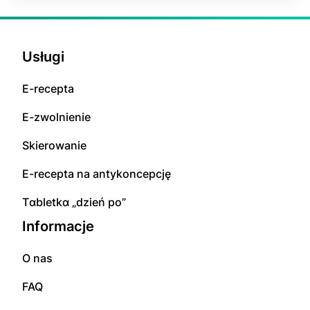
Usługi
E-rесерta
E-zwolnienie
Skierowanie
E-rесерta na аntуkоnсерсję
Tɑbletkɑ „dzień po”
Informacje
O nas
FAQ