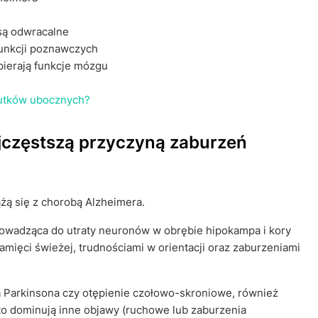
są odwracalne
unkcji poznawczych
pierają funkcje mózgu
skutków ubocznych?
ajczęstszą przyczyną zaburzeń
żą się z chorobą Alzheimera.
rowadząca do utraty neuronów w obrębie hipokampa i kory
ięci świeżej, trudnościami w orientacji oraz zaburzeniami
a Parkinsona czy otępienie czołowo-skroniowe, również
o dominują inne objawy (ruchowe lub zaburzenia