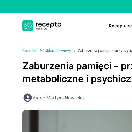
Rесерtа on
E-rесер
Poradnik
Układ nerwowy
Zaburzenia pamięci – przyczyny
ΤаbIеtk
Zaburzenia pamięci – p
E-rесер
metaboliczne i psychic
Autor: Martyna Nowacka