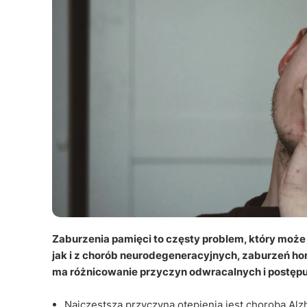
Zaburzenia pamięci to częsty problem, który może
jak i z chorób neurodegeneracyjnych, zaburzeń h
ma różnicowanie przyczyn odwracalnych i postępu
Najczęstszą przyczyną otępienia jest choroba Al