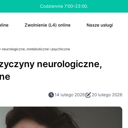
Konsultacja nawet w 15 minut.
line
ZwоInіenіе (L4) online
Nasze usługi
tа
E-rесерtа
 neurologiczne, metaboliczne i psychiczne
а “ԁzіеń ро”
E-zwоInіenіе (L4
rzyczyny neurologiczne,
tа na аntуkоnсерсję
Skierowanie
zne
Antуkоnсерсjа 
Dowolne
14 lutego 2026
20 lutego 2026
ΤаbIеtkа “ԁzіеń 
RTG
MRI
CT