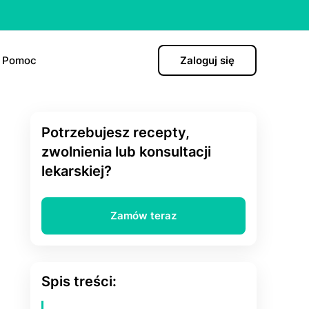
Pomoc
Zaloguj się
Potrzebujesz recepty,
)
zwolnienia lub konsultacji
lekarskiej?
hormonalna
Zamów teraz
ро”
Spis treści: