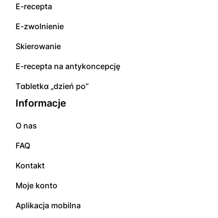
E-rесерta
E-zwolnienie
Skierowanie
E-rесерta na аntуkоnсерсję
Tɑbletkɑ „dzień po”
Informacje
O nas
FAQ
Kontakt
Moje konto
Aplikacja mobilna