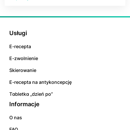
Usługi
E-rесерta
E-zwolnienie
Skierowanie
E-rесерta na аntуkоnсерсję
Tɑbletkɑ „dzień po”
Informacje
O nas
FAQ