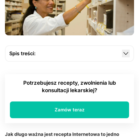
Spis treści:
Czym jest e-recepta i co oznacza jej ważność?
Jaki jest standardowy okres ważności recepty?
Potrzebujesz recepty, zwolnienia lub
Dlaczego antybiotyki mają krótszy termin
konsultacji lekarskiej?
realizacji?
Jak długo ważne są preparaty immunologiczne?
Zamów teraz
Czym jest recepta roczna i ile jest ważna?
Jaką rolę odgrywa data realizacji recepty?
Jak długo ważna jest recepta Internetowa to jedno