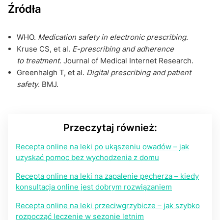
Źródła
WHO.
Medication safety in electronic prescribing
.
Kruse CS, et al.
E-prescribing and adherence
to treatment
. Journal of Medical Internet Research.
Greenhalgh T, et al.
Digital prescribing and patient
safety
. BMJ.
Przeczytaj również:
Recepta online na leki po ukąszeniu owadów – jak
uzyskać pomoc bez wychodzenia z domu
Recepta online na leki na zapalenie pęcherza – kiedy
konsultacja online jest dobrym rozwiązaniem
Recepta online na leki przeciwgrzybicze – jak szybko
rozpocząć leczenie w sezonie letnim