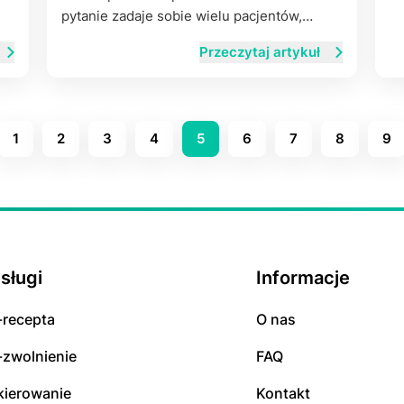
pytanie zadaje sobie wielu pacjentów,…
Przeczytaj artykuł
1
2
3
4
5
6
7
8
9
sługi
Informacje
-rесерta
O nas
-zwolnienie
FAQ
kierowanie
Kontakt