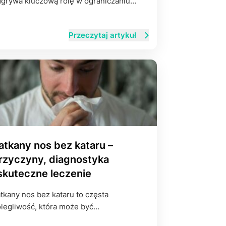
grywa kluczową rolę w ograniczaniu…
Przeczytaj artykuł
atkany nos bez kataru –
rzyczyny, diagnostyka
 skuteczne leczenie
tkany nos bez kataru to częsta
legliwość, która może być…