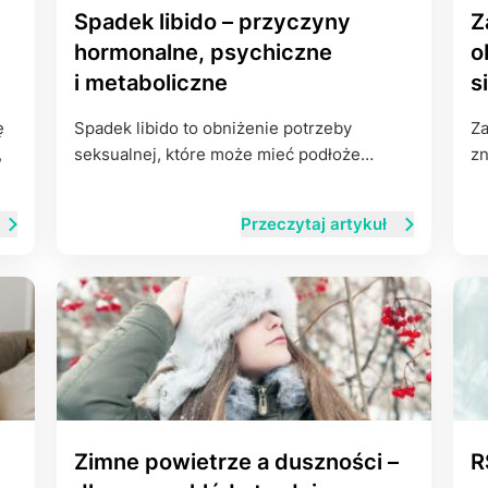
Spadek libido – przyczyny
Z
hormonalne, psychiczne
o
i metaboliczne
s
ę
Spadek libido to obniżenie potrzeby
Za
,
seksualnej, które może mieć podłoże…
zn
Przeczytaj artykuł
Zimne powietrze a duszności –
R