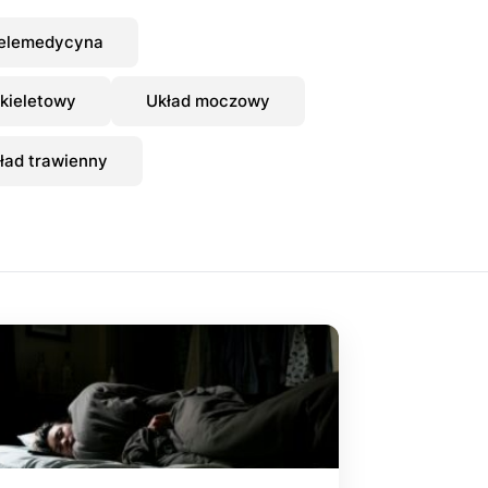
elemedycyna
kieletowy
Układ moczowy
ład trawienny