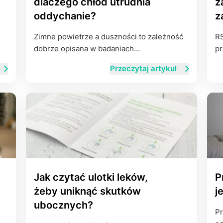
dlaczego chłód utrudnia
z
oddychanie?
z
Zimne powietrze a duszności to zależność
RS
dobrze opisana w badaniach…
pr
Przeczytaj artykuł
Jak czytać ulotki leków,
P
żeby uniknąć skutków
j
ubocznych?
Pr