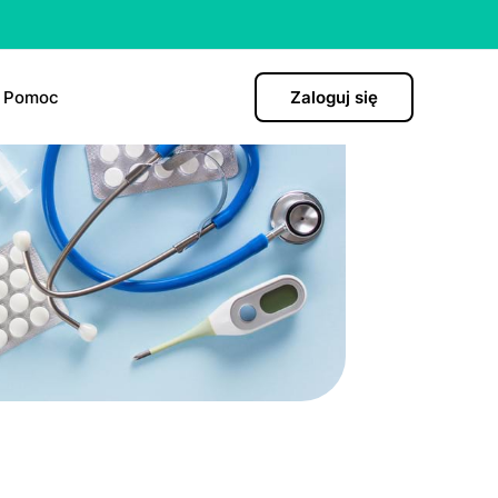
Pomoc
Zaloguj się
)
hormonalna
ро”