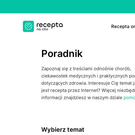
Rесерtа on
E-rесер
Poradnik
ΤаbIеtk
Zapoznaj się z treściami odnośnie chorób,
E-rесер
ciekawostek medycznych i praktycznych po
dotyczących zdrowia. Interesuje Cię temat 
jest recepta przez Internet? Więcej niezbę
informacji znajdziesz w naszym dziale
pomo
Wybierz temat